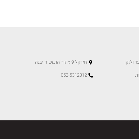
ר ולזקן
חידקל 9 איזור התעשיה יבנה
ת
052-5312312