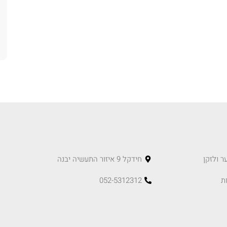
ר ולזקן
חידקל 9 איזור התעשיה יבנה
ת
052-5312312