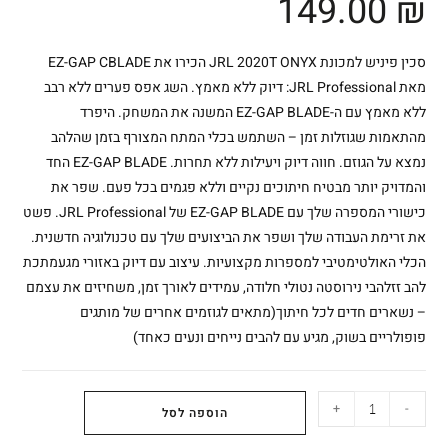
149.00
₪
סכין פיניש למכונת JRL 2020T ONYX הכירו את EZ-GAP CBLADE
מאת JRL Professional: דיוק ללא מאמץ. השג אפס פערים ללא רבב
ללא מאמץ עם ה-EZ-GAP BLADE המשנה את המשחק. היפרד
מהתאמות שגוזלות זמן – השתמש בכלי המתח המצורף בזמן שהלהב
נמצא על הגוזם. חווה דיוק ויעילות ללא תחרות. EZ-GAP BLADE החד
והמדויק יותר מבטיח חיתוכים נקיים וללא פגמים בכל פעם. שפר את
כישורי המספרה שלך עם EZ-GAP BLADE של JRL Professional. פשט
את זרימת העבודה שלך ושפר את הביצועים שלך עם טכנולוגיה חדשנית.
הכלי האולטימטיבי למספרות מקצועיות. עיצוב עם דיוק באזורי מגעמתכת
להב זזלהבי נירוסטה נטולי חלודה, עמידים לאורך זמן, משחיזים את עצמם
– נשארים חדים לכל חיתוך(מתאים לגוזמים אחרים של מותגים
פופולריים בשוק, מגיע עם להבים נייחים ונעים כאחד)
+
-
הוספה לסל