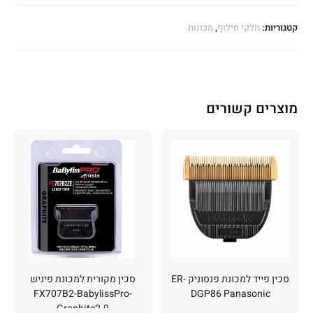
קטגוריות:
חלקי חילוף
,
מכונות
מוצרים קשורים
סכין פייד למכונת פנסוניק ER-
סכין מקורית למכונת פיניש
FX707B2-BabylissPro-
DGP86 Panasonic
Graphite2.0