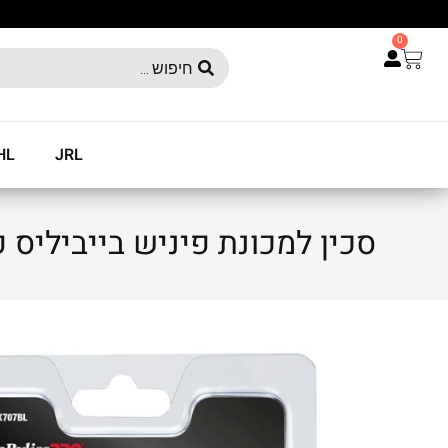
0
HL
JRL
סכין למכונת פיניש בייביליס פרו iss blue fx FX707BL