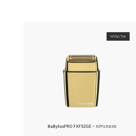
אזל המלאי
מכונת גילוח – BaBylissPRO FXFS2GE