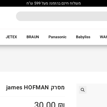
משלוח חינם בהזמנה מעל 599 ש"ח
JETEX
BRAUN
Panasonic
Babyliss
WA
מסרק james HOFMAN
🔍
30.00
₪