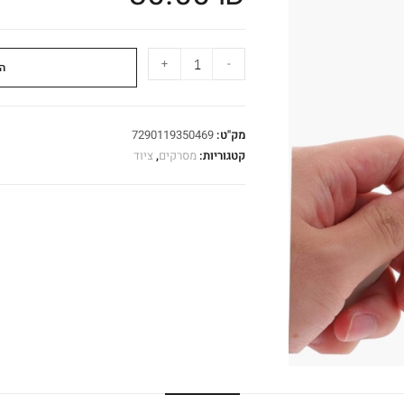
+
-
ה
מק"ט:
7290119350469
קטגוריות:
מסרקים
,
ציוד