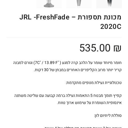
מכונת תספורת – JRL -FreshFade
2020C
535.00
₪
חומר מיוחד שומר על הלהב קרה למגע (˚7C˚/ 13.89 F) וגורם למבנה
קריר יותר מרוב הקליפרים האחרים במבחן של 30 דקות.
טכנולוגיית נעילת מנופים מתקדמת:
קפיץ תומך מבטח 5 התאמות נעילה ברמה קבועה עם שליטה משתנה
אינסופית השומרת על שימוש ארוך טווח.
סוללת ליתיום לון: