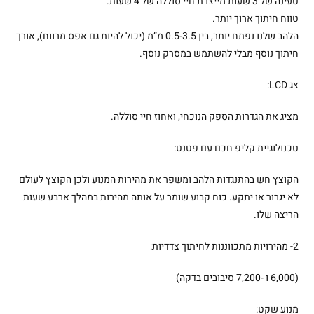
טעינה של 3 שעות מייצרת חיי סוללה של 4 שעות.
טווח חיתוך ארוך יותר.
הלהב שלנו נפתח יותר, בין 0.5-3.5 מ”מ (יכול להיות גם אפס מרווח), אורך
חיתוך נוסף מבלי להשתמש במסרק נוסף.
צג LCD:
מציג את הגדרות הספק הנוכחי, ואחוז חיי סוללה.
טכנולוגיית קליפ חכם עם פטנט:
הקוצץ חש בהתנגדות הלהב ומשפר את מהירות המנוע ולכן הקוצץ לעולם
לא יגרור או יתקע. כוח קבוע שומר על אותה מהירות במהלך ארבע שעות
הריצה שלו.
2- מהירויות מתכווננות לחיתוך צדדיות:
(6,000 ו -7,200 סיבובים בדקה)
מנוע שקט: