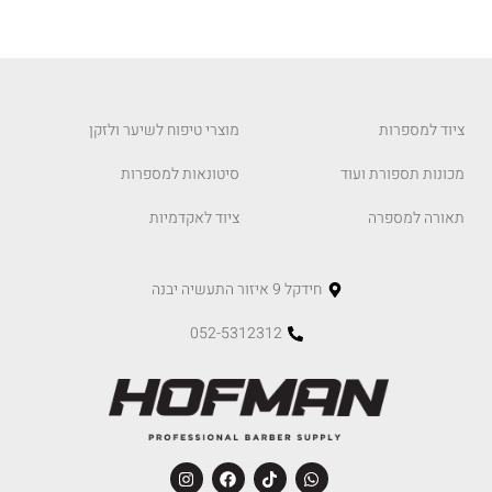
ציוד למספרות
מוצרי טיפוח לשיער ולזקן
מכונות תספורת ועוד
סיטונאות למספרות
תאורה למספרה
ציוד לאקדמיות
חידקל 9 איזור התעשיה יבנה
052-5312312