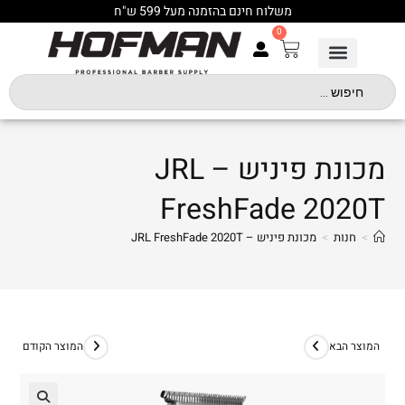
משלוח חינם בהזמנה מעל 599 ש"ח
0
מכונת פיניש – JRL
FreshFade 2020T
>
חנות
>
מכונת פיניש – JRL FreshFade 2020T
המוצר הבא
המוצר הקודם