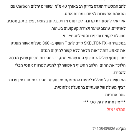
להב המכשיר הונדס בדיוק רב באורך 40 מ”מ ועשוי מ יהלום Carbon עם
התאמת אפשרות לגיזום במרווח אפס.
אידיאלי לתספורת קרובה, לשרטוט מדויק, גיזום בצוואר, עיצוב זקן, מסביב
לאוזניים, עיצוב שיער ויצירת קעקועים בשיער.
מושלם לקווים עדינים וסטיילינג יצירתי.
במכשיר ה- SKELTONFX קיים להב T חשוף ב- 360 מעלות אשר מעניק
את האפשרות לראות מלאה ללא קשר למיקום הגוזם.
יתרון נוסף של להב חשוף הוא שהוא מתקרר במהירות מכיוון שאין מכסה
הלוכד את החום. הלהב החשוף מאפשר לך להגיע למרווח אפסי מבלי
להסירו.
המכשיר בעל סוללת ליתיום המספקת זמן טעינה מהיר במיוחד וזמן עבודה
רציף מעולה של שעתיים בהפעלה אלחוטית.
שנה אחריות
***אין אחריות על סכין***
המלאי אזל
מק"ט:
74108439536