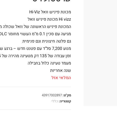
מכונת פיניש וואל Hi-Viz
Hi vizz מכונת פיניש וואל
המכונת פיניש הראשונה של וואל שכולה 
מגיעה עם סכין 0.1 מ"מ העשוי מחומר DLC
גם פלטה חיצונית וגם פנימית
מנוע 7,200 סל"ד עם פטנט חדש – ברגע שהוא נתקל בהתנגדות הוא נותן עוד כח
זמן עבודה של 135 דק מטעינה מהירה של 45 דק בלבד
מעמד טעינה כלול בחבילה
שנה אחריות
המלאי אזל
מק"ט:
43917002897
קטגוריה:
כללי