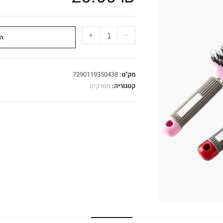
+
-
ה
מק"ט:
7290119350438
קטגוריה:
מסרקים