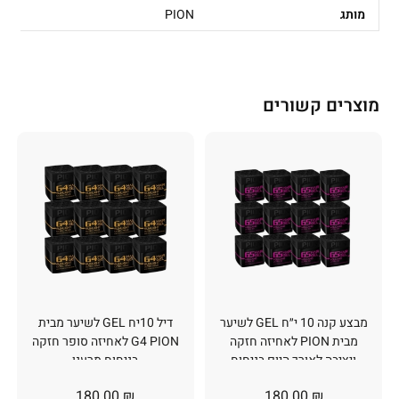
מותג
PION
מוצרים קשורים
מבצע קנה 10 י״ח GEL לשיער
דיל 10יח GEL לשיער מבית
מבית PION לאחיזה חזקה
G4 PION לאחיזה סופר חזקה
ויציבה לאורך היום בניחוח
בניחוח מרענן
מרענן
180.00
₪
180.00
₪