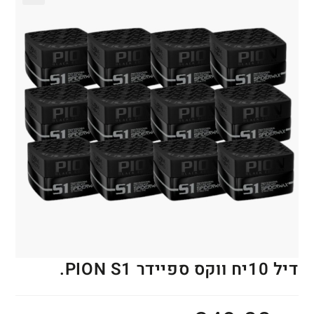
🔍
דיל 10יח ווקס ספיידר PION S1.