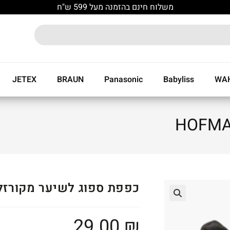
משלוח חינם בהזמנה מעל 599 ש"ח
JETEX
BRAUN
Panasonic
Babyliss
WA
כפפת ספוג לשיער מקורזל OFMAN
🔍
29.00
₪