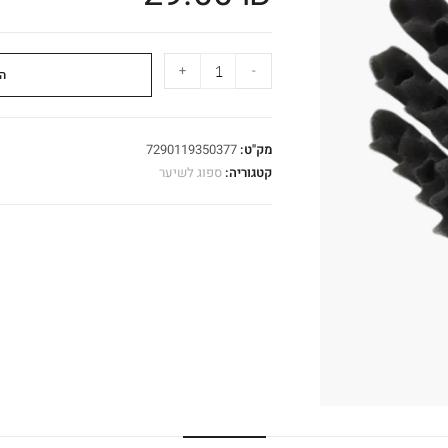
+
-
ה
מק"ט:
7290119350377
קטגוריה:
ספוג לשיער