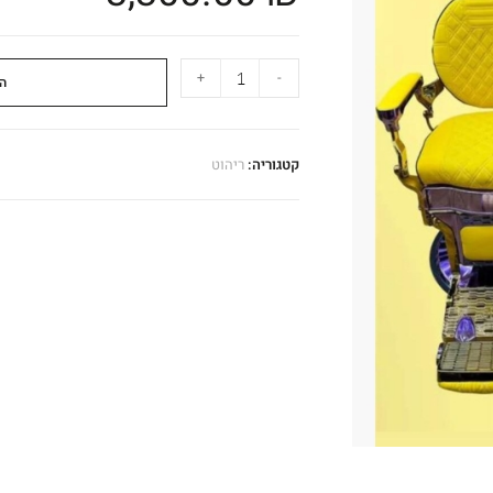
+
-
ה
קטגוריה:
ריהוט