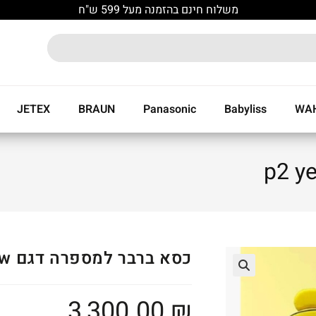
משלוח חינם בהזמנה מעל 599 ש"ח
JETEX
BRAUN
Panasonic
Babyliss
WA
כסא ברבר למספרה דגם p2 yellow
🔍
3,300.00
₪