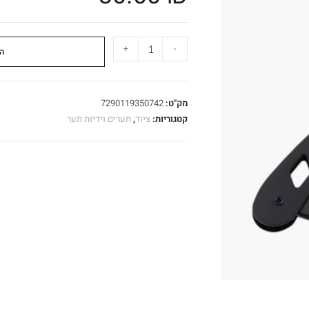
+
-
ה
מק"ט:
7290119350742
קטגוריות:
ציוד
,
תערים וידיות תער