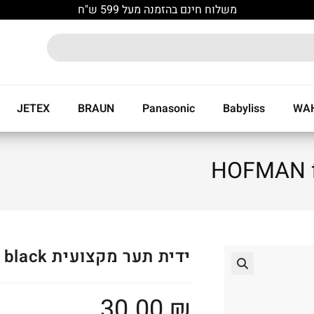
משלוח חינם בהזמנה מעל 599 ש"ח
JETEX
BRAUN
Panasonic
Babyliss
WA
ידית תער מקצועית HOFMAN full black
🔍
30.00
₪