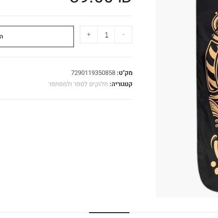
+
-
ה
מק"ט:
7290119350858
קטגוריה:
חלוקים לספר ולמסתפר