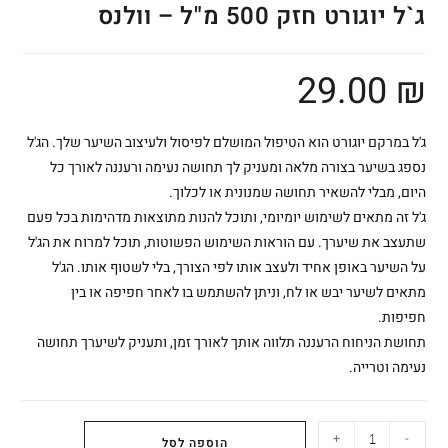
ג`ל יוגורט חזק 500 מ"ל – וולנס
29.00
₪
ג'ל במרקם יוגורט הוא הטיפול המושלם לפיסול ולעיצוב השיער שלך. הג'ל
נספג בשיער בצורה מלאה ומעניק לך תחושה נעימה ורעננה לאורך כל
היום, מבלי להשאיר תחושה שמנונית או לכלוך.
ג'ל זה מתאים לשימוש יומיומי, ותוכל להנות מתוצאות מדהימות בכל פעם
שתעצב את שיערך. עם הוראות השימוש הפשוטות, תוכל למרוח את הג'ל
על השיער באופן אחיד ולעצב אותו לפי הצורך, בלי לשטוף אותו. הג'ל
מתאים לשיער יבש או לח, וניתן להשתמש בו לאחר חפיפה או בין
חפיפות.
תחושת הניחוח הרעננה תלווה אותך לאורך זמן, ותעניק לשיערך תחושה
נעימה וטרייה.
+
-
הוספה לסל