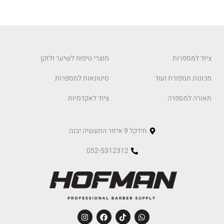
ציוד למספרות
מוצרי טיפוח לשיער ולזקן
מכונות תספורת ועוד
סיטונאות למספרות
תאורה למספרה
ציוד לאקדמיות
חידקל 9 איזור התעשיה יבנה
052-5312312