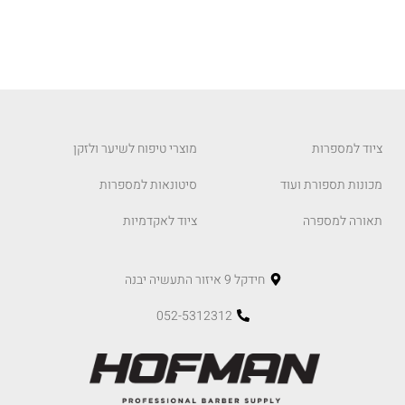
ציוד למספרות
מוצרי טיפוח לשיער ולזקן
מכונות תספורת ועוד
סיטונאות למספרות
תאורה למספרה
ציוד לאקדמיות
חידקל 9 איזור התעשיה יבנה
052-5312312