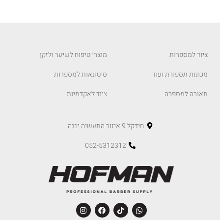
ציוד למספרות
מוצרי טיפוח לשיער ולזקן
מכונות תספורת ועוד
סיטונאות למספרות
תאורה למספרה
ציוד לאקדמיות
חידקל 9 איזור התעשיה יבנה
052-5312312