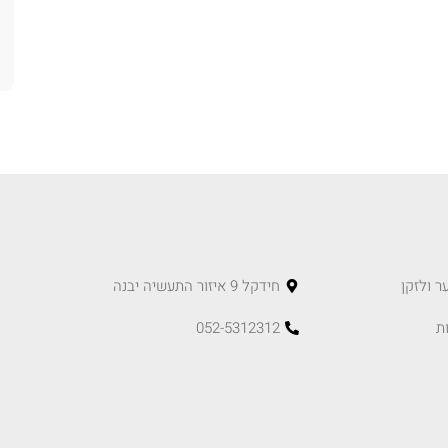
ר ולזקן
חידקל 9 איזור התעשיה יבנה
ת
052-5312312